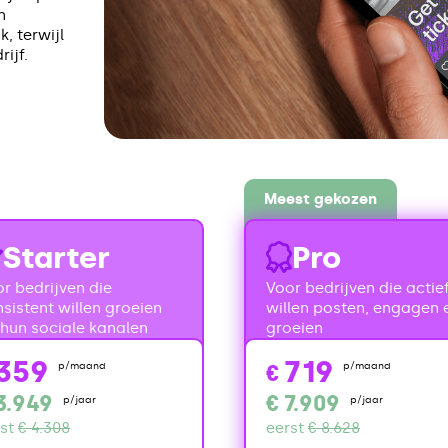
n
k, terwijl
ijf.
Meest gekozen
Starter
Pro
r bedrijven die
Voor bedrijven die actie
sistent willen groeien
willen posten, engagen 
hun sociale kanalen
groeien
359
719
p/maand
€
p/maand
3.949
€
7.909
p/jaar
p/jaar
st
€ 4.308
eerst
€ 8.628