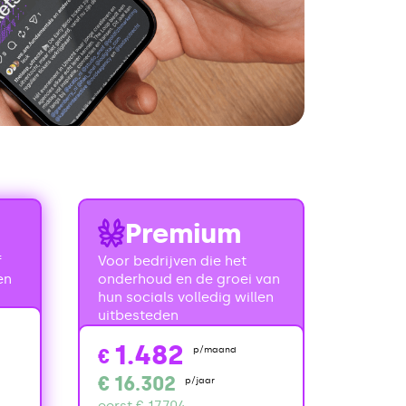
Premium
f
Voor bedrijven die het
en
onderhoud en de groei van
hun socials volledig willen
uitbesteden
1.482
€
p/maand
€
16.302
p/jaar