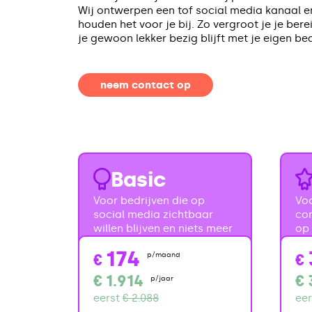
Wij ontwerpen een tof social media kanaal e
houden het voor je bij. Zo vergroot je je berei
je gewoon lekker bezig blijft met je eigen bedr
neem contact op
Basic
Voor bedrijven die op
Voo
social media zichtbaar
con
willen blijven en niets meer
op 
174
€
p/maand
€
€
1.914
€
p/jaar
eerst
€ 2.088
eer