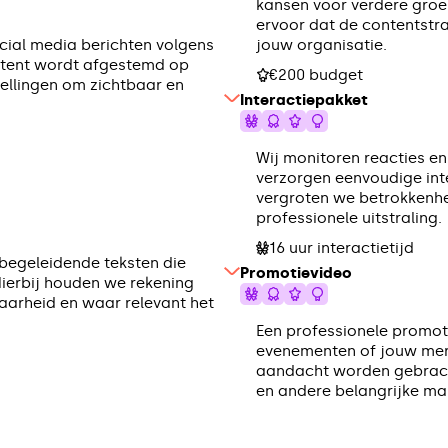
kansen voor verdere groe
ervoor dat de contentstra
cial media berichten volgens
jouw organisatie.
ntent wordt afgestemd op
€200 budget
tellingen om zichtbaar en
Interactiepakket
Wij monitoren reacties e
verzorgen eenvoudige int
vergroten we betrokkenhe
professionele uitstraling.
16 uur interactietijd
 begeleidende teksten die
Promotievideo
Hierbij houden we rekening
baarheid en waar relevant het
Een professionele promot
evenementen of jouw mer
aandacht worden gebrach
en andere belangrijke m