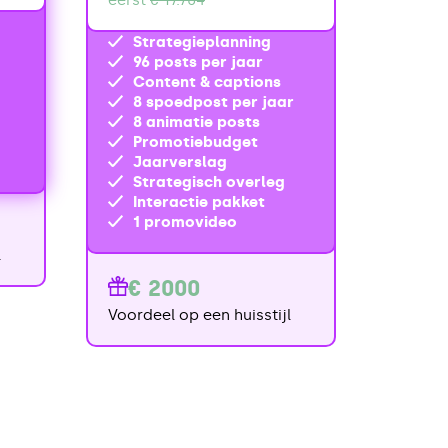
eerst
€ 17.704
Strategieplanning
96 posts per jaar
Content & captions
8 spoedpost per jaar
8 animatie posts
Promotiebudget
Jaarverslag
Strategisch overleg
Interactie pakket
1 promovideo
l
€ 2000
Voordeel op een huisstijl