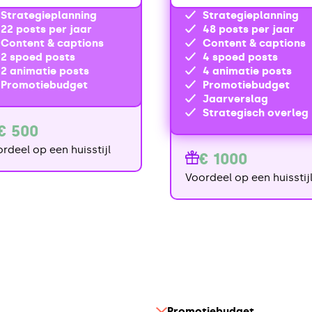
Strategieplanning
Strategieplanning
22 posts per jaar
48 posts per jaar
Content & captions
Content & captions
2 spoed posts
4 spoed posts
2 animatie posts
4 animatie posts
Promotiebudget
Promotiebudget
Jaarverslag
Strategisch overleg
€ 500
rdeel op een huisstijl
€ 1000
Voordeel op een huisstij
Promotiebudget