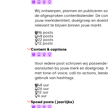
Wij ontwerpen, plannen en publiceren so
de afgesproken contentkalender. De co
jouw merkidentiteit, doelgroep en doels
relevant te blijven binnen jouw markt.
96 posts
48 posts
22 posts
12 posts
Content & captions
Voor iedere post schrijven wij passende
aansluiten bij jouw merk en doelgroep. 
met tone-of-voice, call-to-actions, lees
gebruik van hashtags.
48 uur
26 uur
12 uur
6 uur
Spoed posts (jaarlijks)